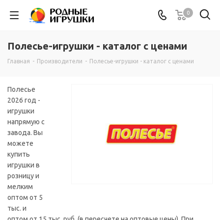
0
Полесье-игрушки - каталог с ценами
Главная
-
Производители
-
Полесье-игрушки - каталог с ценами
Полесье
2026 год -
игрушки
напрямую с
завода. Вы
можете
купить
игрушки в
розницу и
мелким
оптом от 5
тыс. и
оптом от 15 тыс. руб. (в пересчете на оптовые цены). При