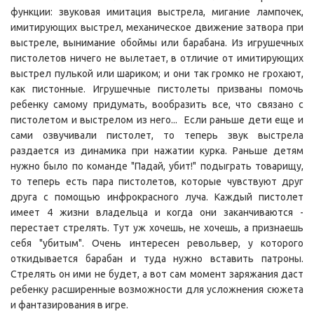
функции: звуковая имитация выстрела, мигание лампочек,
имитирующих выстрел, механическое движение затвора при
выстреле, вынимание обоймы или барабана. Из игрушечных
пистолетов ничего не вылетает, в отличие от имитирующих
выстрел пулькой или шариком; и они так громко не грохают,
как пистонные. Игрушечные пистолеты призваны помочь
ребенку самому придумать, вообразить все, что связано с
пистолетом и выстрелом из него... Если раньше дети еще и
сами озвучивали пистолет, то теперь звук выстрела
раздается из динамика при нажатии курка. Раньше детям
нужно было по команде "Падай, убит!" подыграть товарищу,
то теперь есть пара пистолетов, которые чувствуют друг
друга с помощью инфрокрасного луча. Каждый пистолет
имеет 4 жизни владельца и когда они заканчиваются -
перестает стрелять. Тут уж хочешь, не хочешь, а признаешь
себя "убитым". Очень интересен револьвер, у которого
откидывается барабан и туда нужно вставить патроны.
Стрелять он ими не будет, а вот сам момент заряжания даст
ребенку расширенные возможности для усложнения сюжета
и фантазирования в игре.