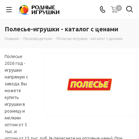
0
Полесье-игрушки - каталог с ценами
Главная
-
Производители
-
Полесье-игрушки - каталог с ценами
Полесье
2026 год -
игрушки
напрямую с
завода. Вы
можете
купить
игрушки в
розницу и
мелким
оптом от 5
тыс. и
оптом от 15 тыс. руб. (в пересчете на оптовые цены). При