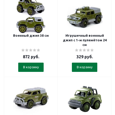
Военный джип 38 см
Игрушечный военный
джип с 1-м пулемётом 24
см
872
руб.
329
руб.
В корзину
В корзину