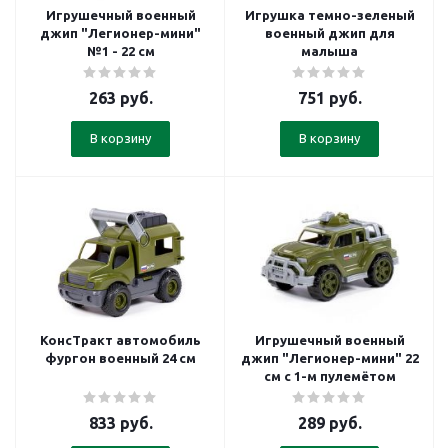
Игрушечный военный
Игрушка темно-зеленый
джип "Легионер-мини"
военный джип для
№1 - 22 см
малыша
263
руб.
751
руб.
В корзину
В корзину
КонсТракт автомобиль
Игрушечный военный
фургон военный 24 см
джип "Легионер-мини" 22
см с 1-м пулемётом
833
руб.
289
руб.