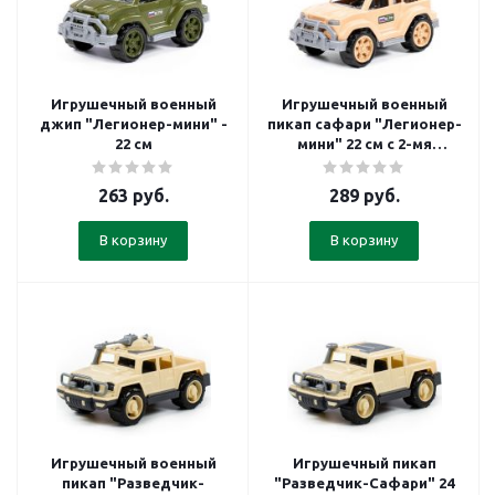
Игрушечный военный
Игрушечный военный
джип "Легионер-мини" -
пикап сафари "Легионер-
22 см
мини" 22 см с 2-мя
пулемётами
263
руб.
289
руб.
В корзину
В корзину
Игрушечный военный
Игрушечный пикап
пикап "Разведчик-
"Разведчик-Сафари" 24