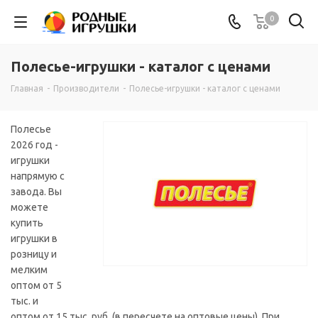
0
Полесье-игрушки - каталог с ценами
Главная
-
Производители
-
Полесье-игрушки - каталог с ценами
Полесье
2026 год -
игрушки
напрямую с
завода. Вы
можете
купить
игрушки в
розницу и
мелким
оптом от 5
тыс. и
оптом от 15 тыс. руб. (в пересчете на оптовые цены). При