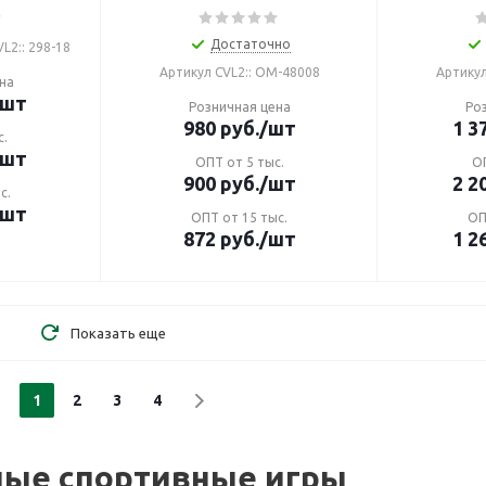
Достаточно
L2:: 298-18
Артикул CVL2:: ОМ-48008
Артикул
на
/шт
Розничная цена
Ро
980
руб.
/шт
1 3
с.
/шт
ОПТ от 5 тыс.
ОП
900
руб.
/шт
2 2
с.
/шт
ОПТ от 15 тыс.
ОП
872
руб.
/шт
1 2
Показать еще
1
2
3
4
ные спортивные игры