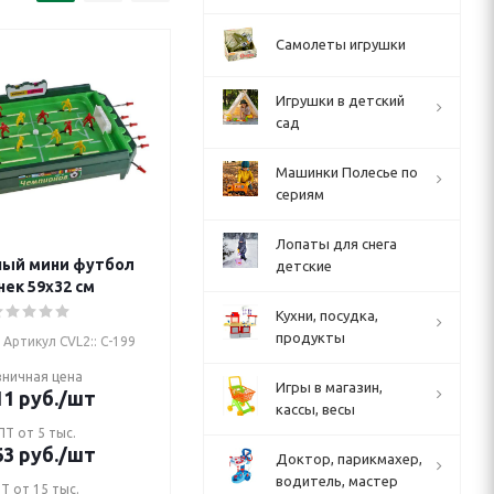
Самолеты игрушки
Игрушки в детский
сад
Машинки Полесье по
сериям
Лопаты для снега
ный мини футбол
детские
нек 59х32 см
Кухни, посудка,
продукты
Артикул CVL2:: С-199
зничная цена
Игры в магазин,
11
руб.
/шт
кассы, весы
Т от 5 тыс.
63
руб.
/шт
Доктор, парикмахер,
водитель, мастер
Т от 15 тыс.