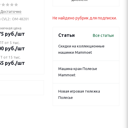
Достаточно
Не найдено рубрик для подписки.
 CVL2:: ОМ-48201
зничная цена
75
руб.
/шт
Статьи
Все статьи
Т от 5 тыс.
Скидки на коллекционные
00
руб.
/шт
машинки Mammoet
Т от 15 тыс.
65
руб.
/шт
Машина кран Полесье
Mammoet
Новая игровая тележка
Полесье