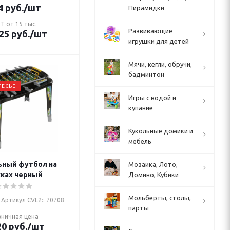
4
руб.
/шт
Пирамидки
Т от 15 тыс.
Развивающие
25
руб.
/шт
игрушки для детей
Мячи, кегли, обручи,
бадминтон
ЛЕСЬЕ
Игры с водой и
купание
Кукольные домики и
мебель
ьный футбол на
Мозаика, Лото,
ках черный
Домино, Кубики
Мольберты, столы,
Артикул CVL2:: 70708
парты
зничная цена
20
руб.
/шт