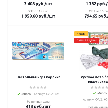
3 408
руб.
/шт
1 382
руб.
ОПТ от 15 тыс.
ОПТ от 15 ты
1 959.60
руб.
/шт
794.65
руб.
АКЦИЯ
ЛУЧШАЯ ЦЕНА!
Настольная игра керлинг
Русское лото б
классическ
Много
Много
Артикул CVL2:: ке1
Артикул CVL2:: 00
Розничная цена
413
руб.
/шт
Розничная це