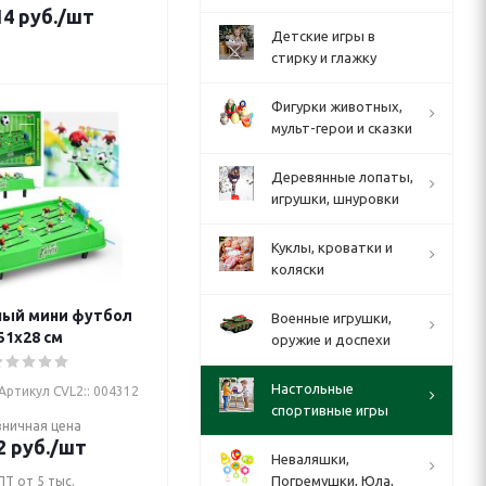
14
руб.
/шт
Детские игры в
стирку и глажку
Фигурки животных,
мульт-герои и сказки
Деревянные лопаты,
игрушки, шнуровки
Куклы, кроватки и
коляски
ный мини футбол
Военные игрушки,
51х28 см
оружие и доспехи
Настольные
Артикул CVL2:: 004312
спортивные игры
зничная цена
2
руб.
/шт
Неваляшки,
Погремушки, Юла,
Т от 5 тыс.