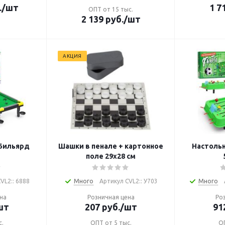
.
/шт
1 7
ОПТ от 15 тыс.
2 139
руб.
/шт
АКЦИЯ
 Бильярд
Шашки в пенале + картонное
Настоль
поле 29х28 см
VL2:: 6888
Много
Артикул CVL2:: У703
Много
на
Розничная цена
Ро
шт
207
руб.
/шт
91
с.
ОПТ от 5 тыс.
ОП