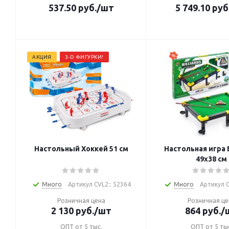
537.50
руб.
/шт
5 749.10
руб
АКЦИЯ
3-D ФИГУРКИ!
Настольный Хоккей 51 см
Настольная игра
49х38 см
Много
Артикул CVL2:: 52364
Много
Артикул C
Розничная цена
Розничная це
2 130
руб.
/шт
864
руб.
/
ОПТ от 5 тыс.
ОПТ от 5 ты