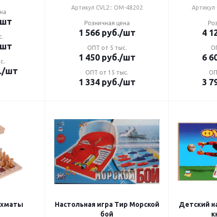
Артикул CVL2:: ОМ-48202
Артикул 
на
/шт
Розничная цена
Ро
1 566
руб.
/шт
4 1
с.
/шт
ОПТ от 5 тыс.
ОП
1 450
руб.
/шт
6 6
с.
.
/шт
ОПТ от 15 тыс.
ОП
1 334
руб.
/шт
3 7
ахматы
Настольная игра Тир Морской
Детский н
бой
к