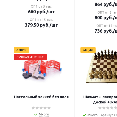
864
руб.
/
ОПТ от 5 тыс.
660
руб.
/шт
ОПТ от 5 ты
800
руб.
/
ОПТ от 15 тыс.
379.50
руб.
/шт
ОПТ от 15 ты
736
руб.
/
АКЦИЯ
АКЦИЯ
ЛУЧШАЯ ИГРУШКА!
Настольный хоккей без поля
Шахматы лакиров
доской 40х4
Много
Много
Артикул CV