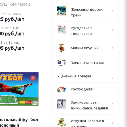
CVL2:: ОМ-48200-Э
Железные дороги,
зничная цена
треки
25
руб.
/шт
Рукоделие и
Т от 5 тыс.
00
руб.
/шт
творчество
Т от 15 тыс.
95
руб.
/шт
Мягкие игрушки
Элементы питания
Уцененные товары
Распродажа!!!
Зимние лопаты,
лыжи, санки, ледянки
астольный футбол
Игрушки Полесье в
нопочный
дисплеях