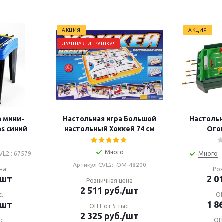
АКЦИЯ
АКЦИЯ
ЛУЧШАЯ ИГРУШКА!
а мини-
Настольная игра Большой
Настоль
s синий
настольный Хоккей 74 см
Ого
Много
VL2:: 67579
Много
Артикул CVL2:: ОМ-48200
на
Ро
/шт
2 0
Розничная цена
2 511
руб.
/шт
с.
ОП
/шт
1 8
ОПТ от 5 тыс.
2 325
руб.
/шт
с.
ОП