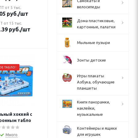
Cамокаты и
велосипеды
Т от 5 тыс.
05
руб.
/шт
Дома пластиковые,
Т от 15 тыс.
картонные, палатки
.39
руб.
/шт
Мыльные пузыри
Зонты детские
Е ТАБЛО!
Игры плакаты
Азбука, обучающие
планшеты
Книги панорамки,
наклейки,
ьный хоккей с
музыкальные
ронным табло
Контейнеры и ящики
для игрушек
Много