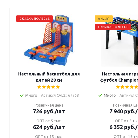
СКИДКА ПОЛЕСЬЕ
АКЦИЯ
СКИДКА ПОЛЕСЬЕ
Настольный баскетбол для
Настольная игр
детей 28 см
футбол Champion
Много
Артикул CVL2:: 67968
Много
Артикул C
Розничная цена
Розничная це
726
руб.
/шт
7 940
руб.
ОПТ от 5 тыс.
ОПТ от 5 ты
624
руб.
/шт
6 352
руб.
ОПТ от 15 тыс.
ОПТ от 15 ты