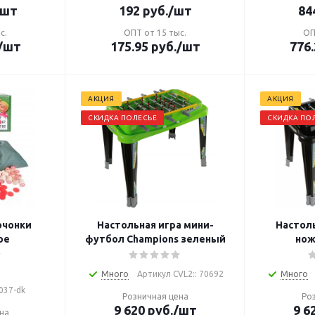
/шт
192
руб.
/шт
84
с.
ОПТ от 15 тыс.
ОП
/шт
175.95
руб.
/шт
776.
АКЦИЯ
АКЦИЯ
СКИДКА ПОЛЕСЬЕ
СКИДКА ПО
очонки
Настольная игра мини-
Настол
ое
футбол Champions зеленый
нож
Много
Артикул CVL2:: 70692
Много
037-dk
Розничная цена
Ро
9 620
руб.
/шт
9 6
на