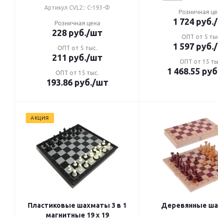
Артикул CVL2:: С-193-Ф
Розничная це
1 724
руб.
Розничная цена
228
руб.
/шт
ОПТ от 5 ты
1 597
руб.
ОПТ от 5 тыс.
211
руб.
/шт
ОПТ от 15 ты
1 468.55
руб
ОПТ от 15 тыс.
193.86
руб.
/шт
АКЦИЯ
Пластиковые шахматы 3 в 1
Деревянные ш
магнитные 19 x 19