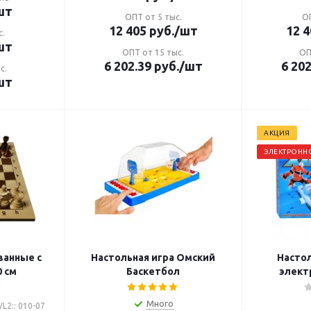
шт
ОПТ от 5 тыс.
ОП
12 405
руб.
/шт
12 4
с.
шт
ОПТ от 15 тыс.
ОП
6 202.39
руб.
/шт
6 202
с.
шт
АКЦИЯ
ЭЛЕКТРОННО
анные с
Настольная игра Омский
Настол
0 см
Баскетбол
элект
Много
L2:: 010-07