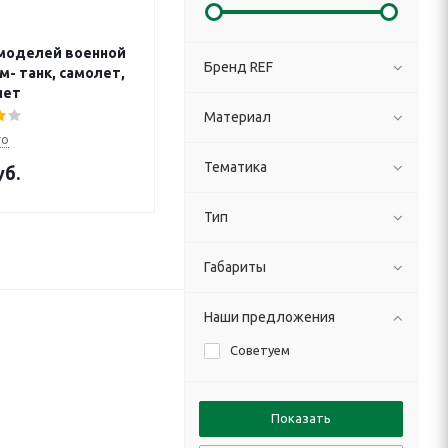
моделей военной
Бренд REF
м- танк, самолет,
лет
Материал
го
Тематика
б.
Тип
Габариты
Наши предложения
Советуем