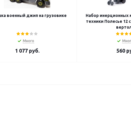
ка военный джип на грузовике
Набор инерционных 
техники Полесье 12 с
верто
Много
Мно
1 077
руб.
560
ру