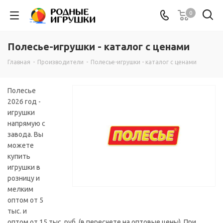
0
Полесье-игрушки - каталог с ценами
Главная
-
Производители
-
Полесье-игрушки - каталог с ценами
Полесье
2026 год -
игрушки
напрямую с
завода. Вы
можете
купить
игрушки в
розницу и
мелким
оптом от 5
тыс. и
оптом от 15 тыс. руб. (в пересчете на оптовые цены). При