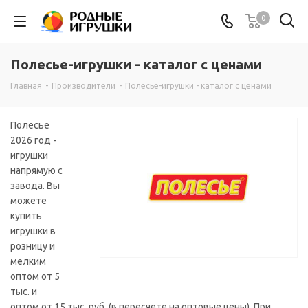
0
Полесье-игрушки - каталог с ценами
Главная
-
Производители
-
Полесье-игрушки - каталог с ценами
Полесье
2026 год -
игрушки
напрямую с
завода. Вы
можете
купить
игрушки в
розницу и
мелким
оптом от 5
тыс. и
оптом от 15 тыс. руб. (в пересчете на оптовые цены). При