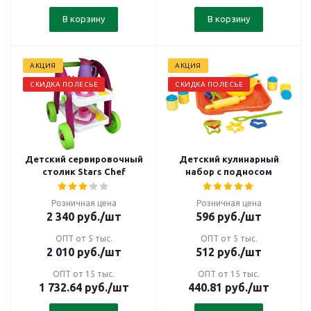
В корзину
В корзину
АКЦИЯ
АКЦИЯ
СКИДКА ПОЛЕСЬЕ
СКИДКА ПОЛЕСЬЕ
Детский сервировочный
Детский кулинарный
столик Stars Chef
набор с подносом
Розничная цена
Розничная цена
2 340
руб.
/шт
596
руб.
/шт
ОПТ от 5 тыс.
ОПТ от 5 тыс.
2 010
руб.
/шт
512
руб.
/шт
ОПТ от 15 тыс.
ОПТ от 15 тыс.
1 732.64
руб.
/шт
440.81
руб.
/шт