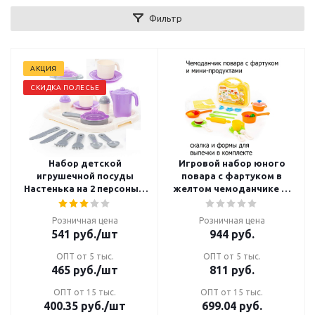
Фильтр
АКЦИЯ
СКИДКА ПОЛЕСЬЕ
Набор детской
Игровой набор юного
игрушечной посуды
повара с фартуком в
Настенька на 2 персоны с
желтом чемоданчике 28
подносом
элементов
Розничная цена
Розничная цена
541
руб.
/шт
944
руб.
ОПТ от 5 тыс.
ОПТ от 5 тыс.
465
руб.
/шт
811
руб.
ОПТ от 15 тыс.
ОПТ от 15 тыс.
400.35
руб.
/шт
699.04
руб.