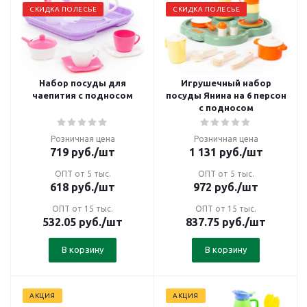
СКИДКА ПОЛЕСЬЕ
СКИДКА ПОЛЕСЬЕ
Набор посуды для
Игрушечный набор
чаепития с подносом
посуды Янина на 6 персон
с подносом
Розничная цена
Розничная цена
719
руб.
/шт
1 131
руб.
/шт
ОПТ от 5 тыс.
ОПТ от 5 тыс.
618
руб.
/шт
972
руб.
/шт
ОПТ от 15 тыс.
ОПТ от 15 тыс.
532.05
руб.
/шт
837.75
руб.
/шт
В корзину
В корзину
АКЦИЯ
АКЦИЯ