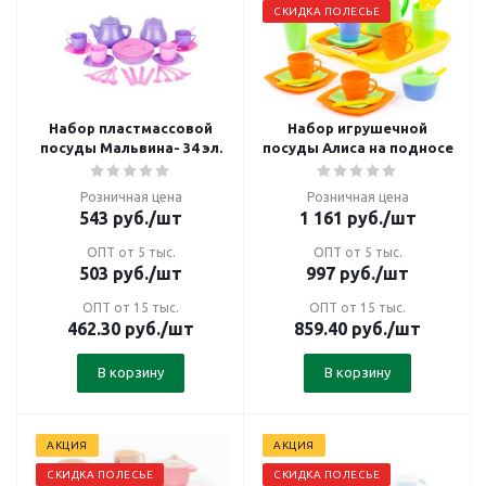
СКИДКА ПОЛЕСЬЕ
Набор пластмассовой
Набор игрушечной
посуды Мальвина- 34 эл.
посуды Алиса на подносе
Розничная цена
Розничная цена
543
руб.
/шт
1 161
руб.
/шт
ОПТ от 5 тыс.
ОПТ от 5 тыс.
503
руб.
/шт
997
руб.
/шт
ОПТ от 15 тыс.
ОПТ от 15 тыс.
462.30
руб.
/шт
859.40
руб.
/шт
В корзину
В корзину
АКЦИЯ
АКЦИЯ
СКИДКА ПОЛЕСЬЕ
СКИДКА ПОЛЕСЬЕ