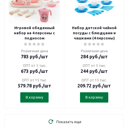
Игровой обеденный
Набор детской чайной
набор на 4 персоны с
посуды с блюдцами и
подносом
чашками (4 персоны)
Розничная цена
Розничная цена
783
руб.
/шт
284
руб.
/шт
ОПТ от 5 тыс.
ОПТ от 5 тыс.
673
руб.
/шт
244
руб.
/шт
ОПТ от 15 тыс.
ОПТ от 15 тыс.
579.78
руб.
/шт
209.72
руб.
/шт
В корзину
В корзину
Показать еще