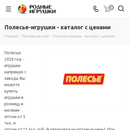
0
Полесье-игрушки - каталог с ценами
Главная
-
Производители
-
Полесье-игрушки - каталог с ценами
Полесье
2026 год -
игрушки
напрямую с
завода. Вы
можете
купить
игрушки в
розницу и
мелким
оптом от 5
тыс. и
оптом от 15 тыс. руб. (в пересчете на оптовые цены). При