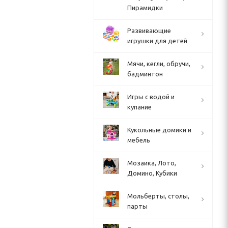
Пирамидки
Развивающие
игрушки для детей
Мячи, кегли, обручи,
бадминтон
Игры с водой и
купание
Кукольные домики и
мебель
Мозаика, Лото,
Домино, Кубики
Мольберты, столы,
парты