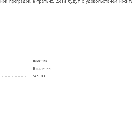
ной преградой, в-третьих, дети будут с удовольствием носить
пластик
В наличии
569.200