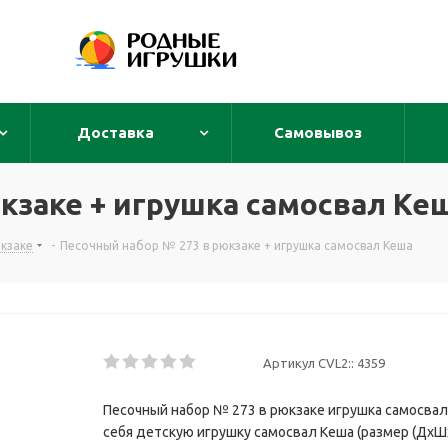
Доставка
Самовывоз
кзаке + игрушка самосвал Ке
кзаке
-
Песочный набор № 273 в рюкзаке + игрушка самосвал Кеша
Артикул CVL2::
4359
Песочный набор № 273 в рюкзаке игрушка самосвал
себя детскую игрушку самосвал Кеша (размер (ДхШхВ