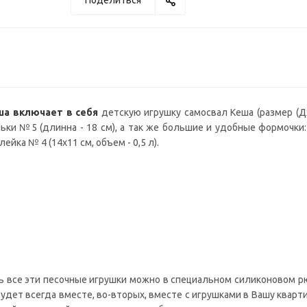
Поделиться
ша включает в себя
детскую игрушку самосвал Кеша (размер (Дх
ьки №5 (длинна - 18 см), а так же большие и удобные формочки: 
лейка № 4 (14х11 см, объем - 0,5 л).
ть все эти песочные игрушки можно в специальном силиконовом рю
будет всегда вместе, во-вторых, вместе с игрушками в Вашу кварт