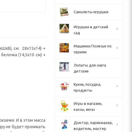
Самолеты игрушки
Игрушки в детский
сад
Машинки Полесье по
ШхВ), см: 28x15x14) +
сериям
белочка (14,5х10 см) +
Лопаты для снега
детские
Кухни, посудка,
продукты
Игры в магазин,
кассы, весы
кзачке. И в этом масса
Доктор, парикмахер,
иру не будет проникать
водитель, мастер