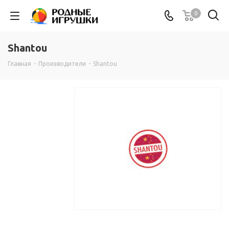
0
Shantou
Главная
-
Производители
-
Shantou