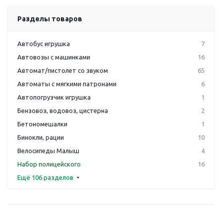
Разделы товаров
Автобус игрушка
7
Автовозы с машинками
16
Автомат/пистолет со звуком
65
Автоматы с мягкими патронами
6
Автопогрузчик игрушка
1
Бензовоз, водовоз, цистерна
2
Бетономешалки
1
Бинокли, рации
10
Велосипеды Малыш
4
Набор полицейского
16
Ещё 106 разделов