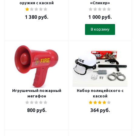
оружия с каской
«Спикер»
1 380
руб.
1 000
руб.
В корзину
Игрушечный пожарный
Набор полицейского с
мегафон
каской
800
руб.
364
руб.