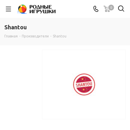
0
Shantou
Главная
-
Производители
-
Shantou