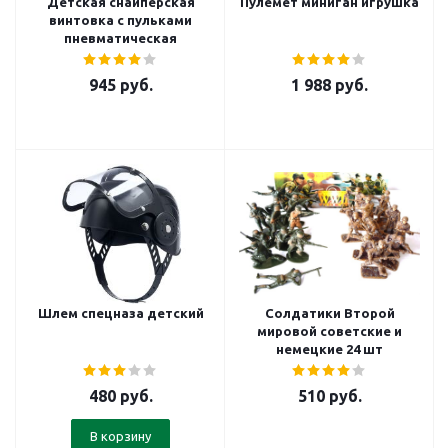
Детская снайперская
Пулемет миниган игрушка
винтовка с пульками
пневматическая
945
руб.
1 988
руб.
Шлем спецназа детский
Солдатики Второй
мировой советские и
немецкие 24 шт
480
руб.
510
руб.
В корзину