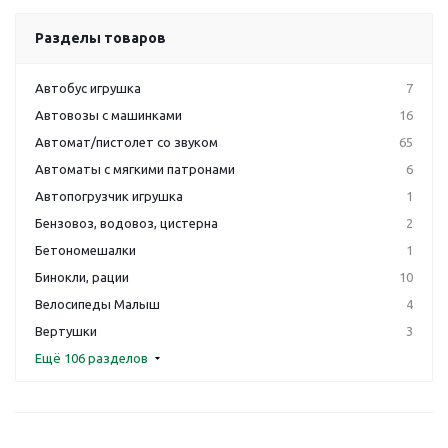
Разделы товаров
Автобус игрушка
7
Автовозы с машинками
16
Автомат/пистолет со звуком
65
Автоматы с мягкими патронами
6
Автопогрузчик игрушка
1
Бензовоз, водовоз, цистерна
2
Бетономешалки
1
Бинокли, рации
10
Велосипеды Малыш
4
Вертушки
3
Ещё 106 разделов