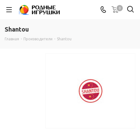
0
Shantou
Главная
-
Производители
-
Shantou