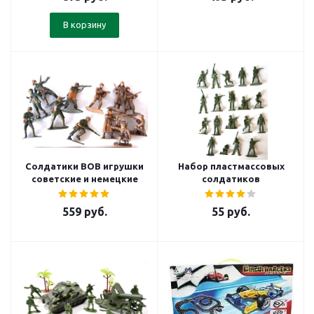
В корзину
Солдатики ВОВ игрушки
Набор пластмассовых
советские и немецкие
солдатиков
559
руб.
55
руб.