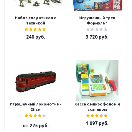
Набор солдатиков с
Игрушечный трек
техникой
Формула 1
240
руб.
3 720
руб.
Игрушечный локомотив -
Касса с микрофоном и
23 см
сканером
1 097
руб.
от
225 руб.