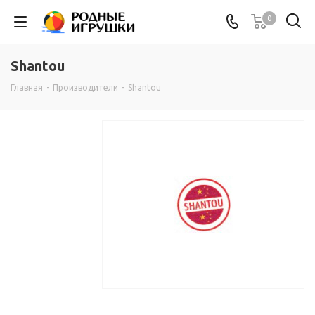
0
Shantou
Главная
-
Производители
-
Shantou