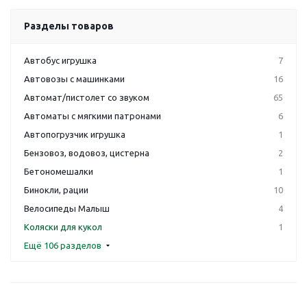
Разделы товаров
Автобус игрушка
7
Автовозы с машинками
16
Автомат/пистолет со звуком
65
Автоматы с мягкими патронами
6
Автопогрузчик игрушка
1
Бензовоз, водовоз, цистерна
2
Бетономешалки
1
Бинокли, рации
10
Велосипеды Малыш
4
Коляски для кукол
1
Ещё 106 разделов