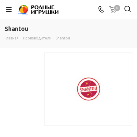
0
Shantou
Главная
-
Производители
-
Shantou