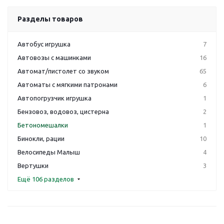
Разделы товаров
Автобус игрушка
7
Автовозы с машинками
16
Автомат/пистолет со звуком
65
Автоматы с мягкими патронами
6
Автопогрузчик игрушка
1
Бензовоз, водовоз, цистерна
2
Бетономешалки
1
Бинокли, рации
10
Велосипеды Малыш
4
Вертушки
3
Ещё 106 разделов