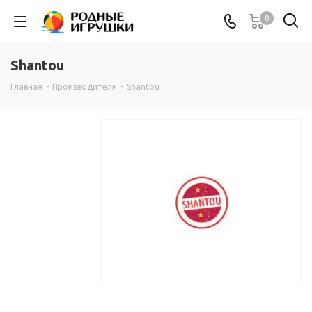
0
Shantou
Главная
-
Производители
-
Shantou