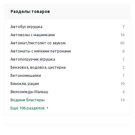
Разделы товаров
Автобус игрушка
7
Автовозы с машинками
16
Автомат/пистолет со звуком
65
Автоматы с мягкими патронами
6
Автопогрузчик игрушка
1
Бензовоз, водовоз, цистерна
2
Бетономешалки
1
Бинокли, рации
10
Велосипеды Малыш
4
Водные бластеры
14
Ещё 106 разделов