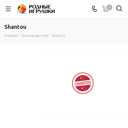
0
Shantou
Главная
-
Производители
-
Shantou