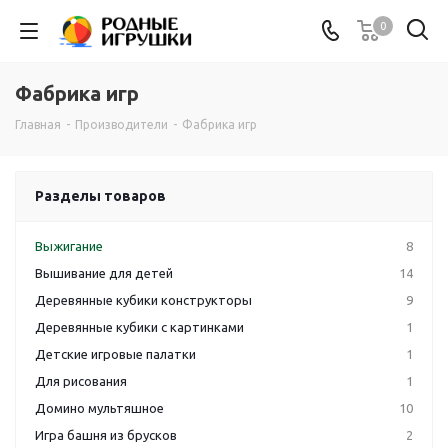
0
Фабрика игр
Главная
-
Производители
-
Фабрика игр
Разделы товаров
Выжигание
8
Вышивание для детей
14
Деревянные кубики конструкторы
9
Деревянные кубики с картинками
1
Детские игровые палатки
1
Для рисования
1
Домино мультяшное
10
Игра башня из брусков
2