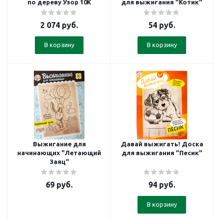
по дереву Узор 10К
для выжигания "Котик"
2 074
руб.
54
руб.
В корзину
В корзину
Выжигание для
Давай выжигать! Доска
начинающих "Летающий
для выжигания "Песик"
Заяц"
69
руб.
94
руб.
В корзину