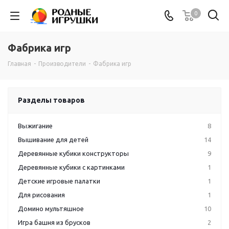
0
Фабрика игр
Главная
-
Производители
-
Фабрика игр
Разделы товаров
Выжигание
8
Вышивание для детей
14
Деревянные кубики конструкторы
9
Деревянные кубики с картинками
1
Детские игровые палатки
1
Для рисования
1
Домино мультяшное
10
Игра башня из брусков
2