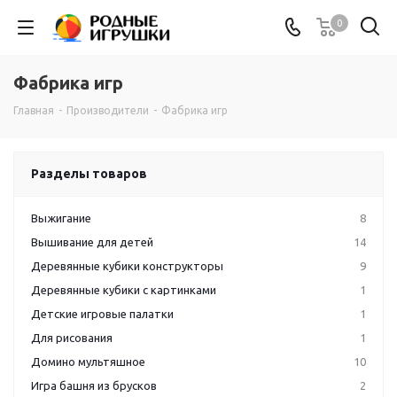
0
Фабрика игр
Главная
-
Производители
-
Фабрика игр
Разделы товаров
Выжигание
8
Вышивание для детей
14
Деревянные кубики конструкторы
9
Деревянные кубики с картинками
1
Детские игровые палатки
1
Для рисования
1
Домино мультяшное
10
Игра башня из брусков
2