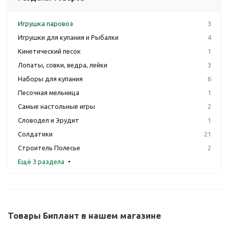
Игрушка паровоз
3
Игрушки для купания и Рыбалки
4
Кинетический песок
1
Лопаты, совки, ведра, лейки
3
Наборы для купания
6
Песочная мельница
1
Самые настольные игры
2
Словодел и Эрудит
1
Солдатики
21
Строитель Полесье
2
Ещё 3 раздела
Товары Биплант в нашем магазине