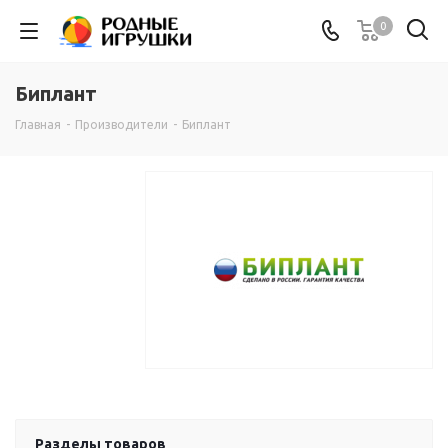
0
Биплант
Главная
-
Производители
-
Биплант
Разделы товаров