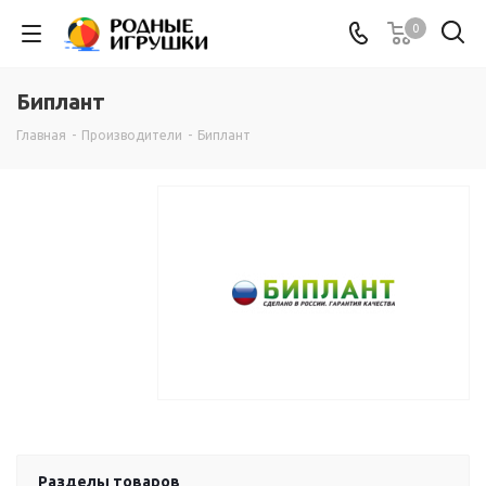
0
Биплант
Главная
-
Производители
-
Биплант
Разделы товаров