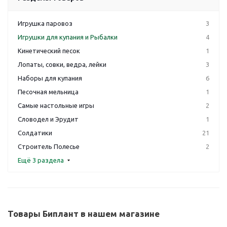
Игрушка паровоз
3
Игрушки для купания и Рыбалки
4
Кинетический песок
1
Лопаты, совки, ведра, лейки
3
Наборы для купания
6
Песочная мельница
1
Самые настольные игры
2
Словодел и Эрудит
1
Солдатики
21
Строитель Полесье
2
Ещё 3 раздела
Товары Биплант в нашем магазине