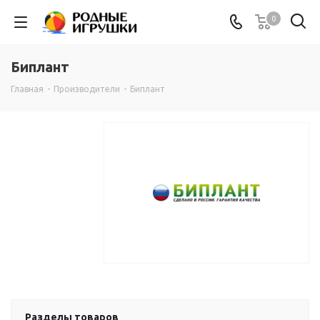
0
Биплант
Главная
-
Производители
-
Биплант
Разделы товаров