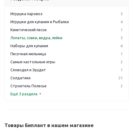
Игрушка паровоз
3
Игрушки для купания и Рыбалки
4
Кинетический песок
1
Лопаты, совки, ведра, лейки
3
Наборы для купания
6
Песочная мельница
1
Самые настольные игры
2
Словодел и Эрудит
1
Солдатики
21
Строитель Полесье
2
Ещё 3 раздела
Товары Биплант в нашем магазине