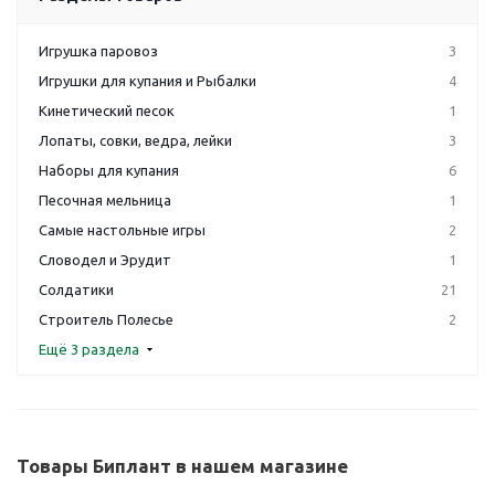
Игрушка паровоз
3
Игрушки для купания и Рыбалки
4
Кинетический песок
1
Лопаты, совки, ведра, лейки
3
Наборы для купания
6
Песочная мельница
1
Самые настольные игры
2
Словодел и Эрудит
1
Солдатики
21
Строитель Полесье
2
Ещё 3 раздела
Товары Биплант в нашем магазине