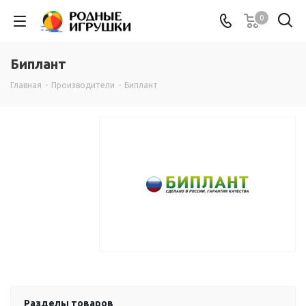
0
Биплант
Главная
-
Производители
-
Биплант
Разделы товаров