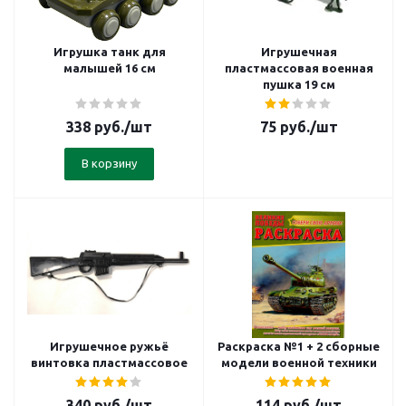
Игрушка танк для
Игрушечная
малышей 16 см
пластмассовая военная
пушка 19 см
338
руб.
/шт
75
руб.
/шт
В корзину
Игрушечное ружьё
Раскраска №1 + 2 сборные
винтовка пластмассовое
модели военной техники
340
руб.
/шт
114
руб.
/шт