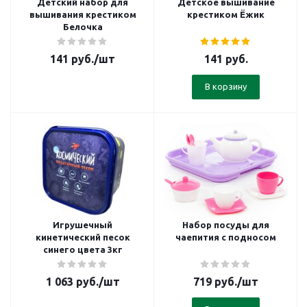
Детский набор для
Детское вышивание
вышивания крестиком
крестиком Ёжик
Белочка
141
руб.
/шт
141
руб.
В корзину
Игрушечный
Набор посуды для
кинетический песок
чаепития с подносом
синего цвета 3кг
1 063
руб.
/шт
719
руб.
/шт