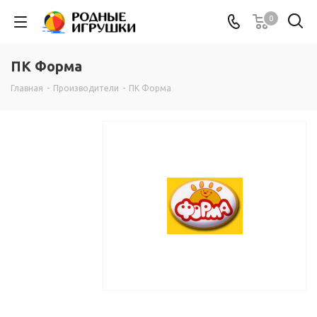
0
ПК Форма
Главная
-
Производители
-
ПК Форма