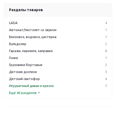
Разделы товаров
LADA
4
Автомат/пистолет со звуком
1
Бензовоз, водовоз, цистерна
1
Бульдозер
2
Гаражи, паркинги, заправки
8
Гонки
1
Грузовики бортовые
2
Детские доспехи
3
Детский светофор
4
Игрушечный диван и кресло
7
Ещё 40 разделов