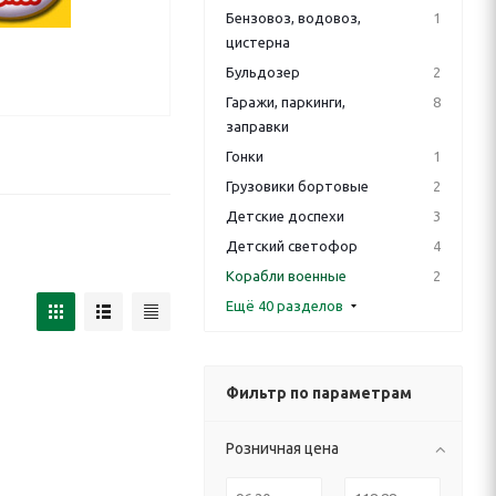
Бензовоз, водовоз,
1
цистерна
Бульдозер
2
Гаражи, паркинги,
8
заправки
Гонки
1
Грузовики бортовые
2
Детские доспехи
3
Детский светофор
4
Корабли военные
2
Ещё 40 разделов
Фильтр по параметрам
Розничная цена