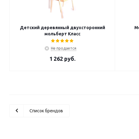
Детский деревянный двухсторонний
М
мольберт Класс
Не продается
1 262
руб.
Список брендов