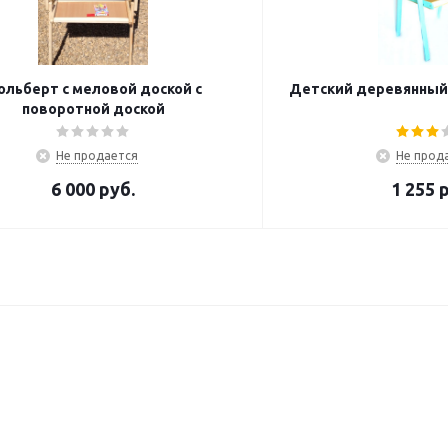
ольберт с меловой доской с
Детский деревянный
поворотной доской
Не продается
Не прод
6 000
руб.
1 255
р