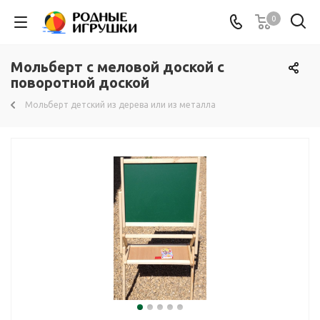
0
Мольберт с меловой доской с
поворотной доской
Мольберт детский из дерева или из металла