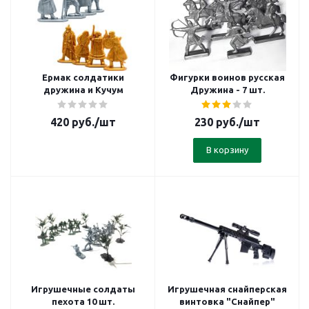
Ермак солдатики
Фигурки воинов русская
дружина и Кучум
Дружина - 7 шт.
420
руб.
/шт
230
руб.
/шт
В корзину
Игрушечные солдаты
Игрушечная снайперская
пехота 10 шт.
винтовка "Снайпер"