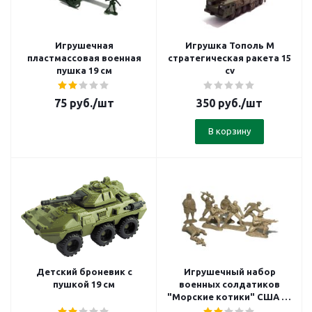
Игрушечная
Игрушка Тополь М
пластмассовая военная
стратегическая ракета 15
пушка 19 см
cv
75
руб.
/шт
350
руб.
/шт
В корзину
Детский броневик с
Игрушечный набор
пушкой 19 см
военных солдатиков
"Морские котики" США - 8
шт.