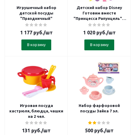
Игрушечный набор
Детский набор Disney
детской посуды
Готовим вместе
"Праздничный"
"Принцесса Рапунцель" в
чемоданчике
1 177
руб.
/шт
1 020
руб.
/шт
В корзину
В корзину
Игровая посуда
Набор фарфоровой
кастрюля, блюдца, чашки
посуды Зайка 7 эл.
на 2 чел.
131
руб.
/шт
500
руб.
/шт