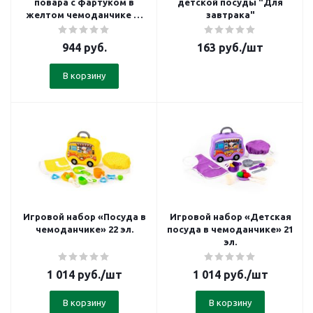
повара с фартуком в
детской посуды "Для
желтом чемоданчике 28
завтрака"
элементов
944
руб.
163
руб.
/шт
В корзину
Игровой набор «Посуда в
Игровой набор «Детская
чемоданчике» 22 эл.
посуда в чемоданчике» 21
эл.
1 014
руб.
/шт
1 014
руб.
/шт
В корзину
В корзину