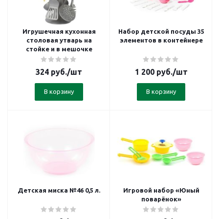
Игрушечная кухонная
Набор детской посуды 35
столовая утварь на
элементов в контейнере
стойке и в мешочке
324
руб.
/шт
1 200
руб.
/шт
В корзину
В корзину
Детская миска №46 0,5 л.
Игровой набор «Юный
поварёнок»