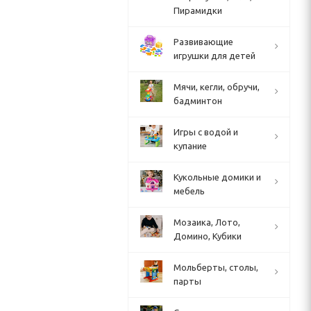
Пирамидки
Развивающие
игрушки для детей
Мячи, кегли, обручи,
бадминтон
Игры с водой и
купание
Кукольные домики и
мебель
Мозаика, Лото,
Домино, Кубики
Мольберты, столы,
парты