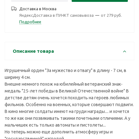
Доставка в
Москва
ЯндексДоставка в ПУНКТ самовывоза
—
от 279 руб.
Подробнее
Описание товара
Игрушечный орден "За мужество и отвагу" в длину - 7 см, в
ширину 4 см.
Внешне немного похож на юбилейный ветеранский знак-
медаль "25-лет победы в Великой Отечественной войне" В
детстве детям очень хочется походить на героев любимых
фильмов. Особенно на военных, которые совершают подвиги.
В кино многие солдаты имеют на груди награды.... и хочется
то же как они позвякивать такими почетными отличиями. А у
мальчишек есть только автоматы и пистолеты...
Но теперь можно еще дополнить атмосферу игры и
"государственной" наградой...