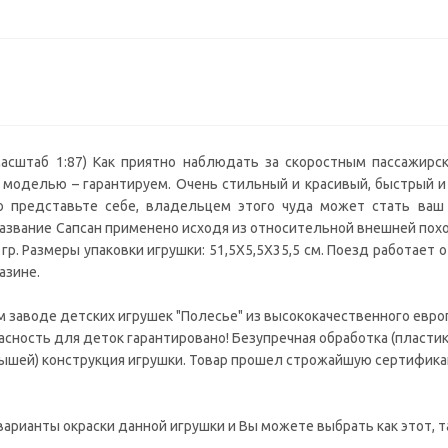
масштаб 1:87) Как приятно наблюдать за скоростным пассажирс
ой моделью – гарантируем. Очень стильный и красивый, быстрый и
о представьте себе, владельцем этого чуда может стать ваш 
 Название Сапсан применено исходя из относительной внешней пох
. Размеры упаковки игрушки: 51,5X5,5X35,5 см. Поезд работает от
азине.
 заводе детских игрушек "Полесье" из высококачественного европ
асность для деток гарантировано! Безупречная обработка (пластик
алышей) конструкция игрушки. Товар прошел строжайшую сертифик
арианты окраски данной игрушки и Вы можете выбрать как этот, т