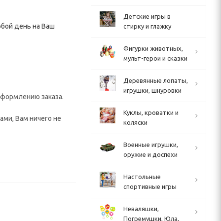
Детские игры в
юбой день на Ваш
стирку и глажку
Фигурки животных,
мульт-герои и сказки
Деревянные лопаты,
игрушки, шнуровки
 оформлению заказа.
Куклы, кроватки и
ами, Вам ничего не
коляски
Военные игрушки,
оружие и доспехи
Настольные
спортивные игры
Неваляшки,
Погремушки, Юла,