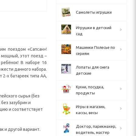
Самолеты игрушки
Игрушки в детский
сад
Машинки Полесье по
ким поездом «Сапсан»!
сериям
 мощный, этот поезд –
ребёнок! В наборе 16
Лопаты для снега
ожести данного набора.
детские
 2-х батареек типа АА,
Кухни, посудка,
продукты
ейского сырья (без
 без зазубрин и
Игры в магазин,
ацию и соответствует
кассы, весы
Доктор, парикмахер,
ак и другой вариант.
водитель, мастер