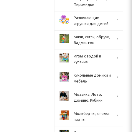
Пирамидки
Развивающие
игрушки для детей
Мячи, кегли, обручи,
бадминтон
Игры с водой и
купание
Кукольные домики и
мебель
Мозаика, Лото,
Домино, Кубики
Мольберты, столы,
парты