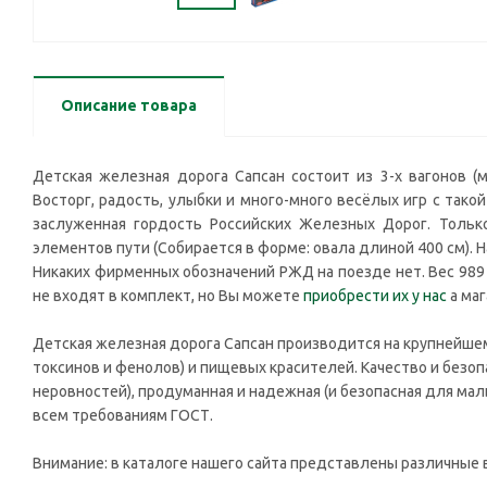
Описание товара
Детская железная дорога Сапсан состоит из 3-х вагонов (
Восторг, радость, улыбки и много-много весёлых игр с так
заслуженная гордость Российских Железных Дорог. Тольк
элементов пути (Собирается в форме: овала длиной 400 см).
Никаких фирменных обозначений РЖД на поезде нет. Вес 989 гр
не входят в комплект, но Вы можете
приобрести их у нас
а маг
Детская железная дорога Сапсан производится на крупнейшем
токсинов и фенолов) и пищевых красителей. Качество и безоп
неровностей), продуманная и надежная (и безопасная для м
всем требованиям ГОСТ.
Внимание: в каталоге нашего сайта представлены различные в