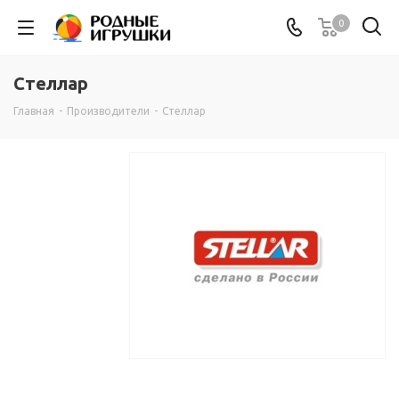
0
Стеллар
Главная
-
Производители
-
Стеллар