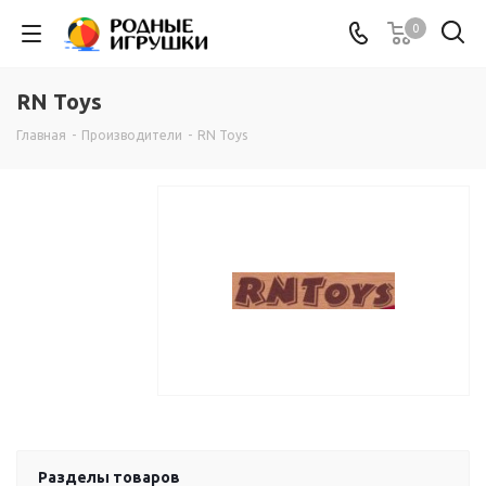
0
RN Toys
Главная
-
Производители
-
RN Toys
Разделы товаров