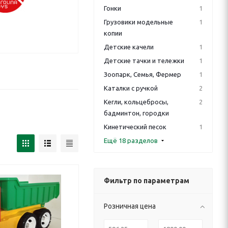
Гонки
1
Грузовики модельные
1
копии
Детские качели
1
Детские тачки и тележки
1
Зоопарк, Семья, Фермер
1
Каталки с ручкой
2
Кегли, кольцебросы,
2
бадминтон, городки
Кинетический песок
1
Ещё 18 разделов
Фильтр по параметрам
Розничная цена