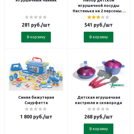
Игрушечный чайник
Набор детской
игрушечной посуды
Настенька на 2 персоны с
подносом
281
руб.
/шт
541
руб.
/шт
В корзину
В корзину
Синяя бижутерия
Детская игрушечная
Смурфетта
кастрюля и сковорода
1 800
руб.
/шт
268
руб.
/шт
В корзину