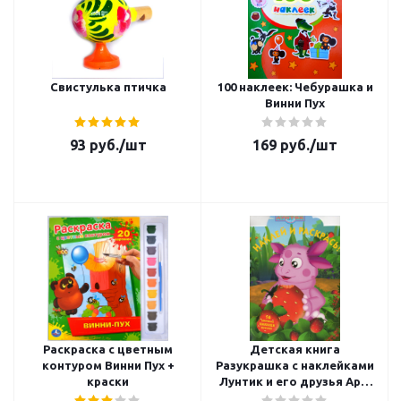
Свистулька птичка
100 наклеек: Чебурашка и
Винни Пух
93
руб.
/шт
169
руб.
/шт
Раскраска с цветным
Детская книга
контуром Винни Пух +
Разукрашка с наклейками
краски
Лунтик и его друзья Арт.
1029