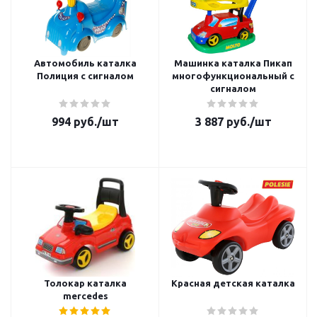
Автомобиль каталка
Машинка каталка Пикап
Полиция с сигналом
многофункциональный с
сигналом
994
руб.
/шт
3 887
руб.
/шт
Толокар каталка
Красная детская каталка
mercedes