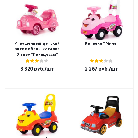
Игрушечный детский
Каталка "Мила"
автомобиль-каталка
Disney "Принцессы"
3 320
руб.
/шт
2 267
руб.
/шт