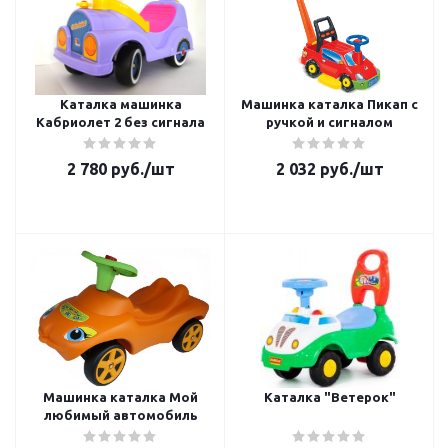
Каталка машинка
Машинка каталка Пикап с
Кабриолет 2 без сигнала
ручкой и сигналом
2 780
руб.
/шт
2 032
руб.
/шт
Машинка каталка Мой
Каталка "Ветерок"
любимый автомобиль