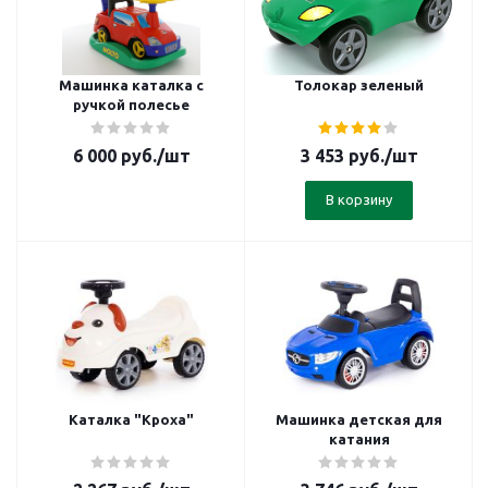
Машинка каталка с
Толокар зеленый
ручкой полесье
6 000
руб.
/шт
3 453
руб.
/шт
В корзину
Каталка "Кроха"
Машинка детская для
катания