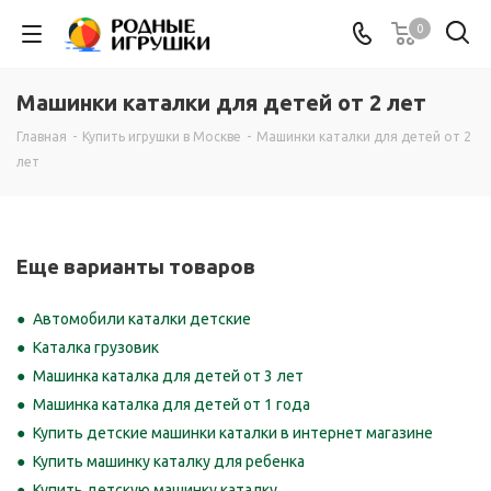
0
Машинки каталки для детей от 2 лет
Главная
-
Купить игрушки в Москве
-
Машинки каталки для детей от 2
лет
Еще варианты товаров
Автомобили каталки детские
Каталка грузовик
Машинка каталка для детей от 3 лет
Машинка каталка для детей от 1 года
Купить детские машинки каталки в интернет магазине
Купить машинку каталку для ребенка
Купить детскую машинку каталку