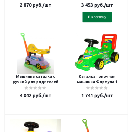
2 870
руб.
/шт
3 453
руб.
/шт
В корзину
Машинка каталка с
Каталка гоночная
ручкой для родителей
машинка Формула 1
4 042
руб.
/шт
1 741
руб.
/шт