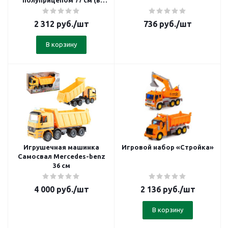
полуприцепом 77 см (в
сеточке)
2 312
руб.
/шт
736
руб.
/шт
В корзину
Игрушечная машинка
Игровой набор «Стройка»
Самосвал Mercedes-benz
36 см
4 000
руб.
/шт
2 136
руб.
/шт
В корзину