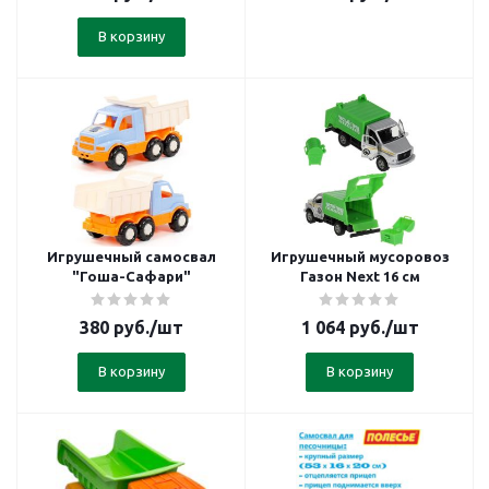
В корзину
Игрушечный самосвал
Игрушечный мусоровоз
"Гоша-Сафари"
Газон Next 16 см
380
руб.
/шт
1 064
руб.
/шт
В корзину
В корзину