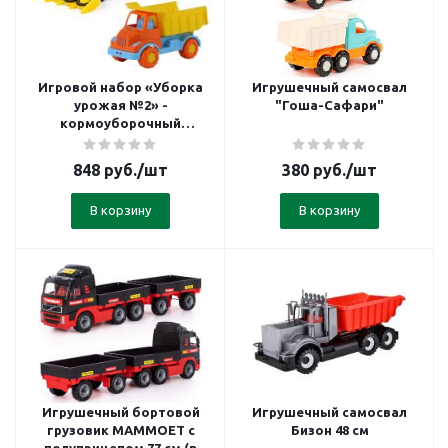
Игровой набор «Уборка
Игрушечный самосвал
урожая №2» -
"Гоша-Сафари"
кормоуборочный
комбайн и грузовик-
самосвал
848
руб.
/шт
380
руб.
/шт
В корзину
В корзину
Игрушечный бортовой
Игрушечный самосвал
грузовик MAMMOET с
Бизон 48 см