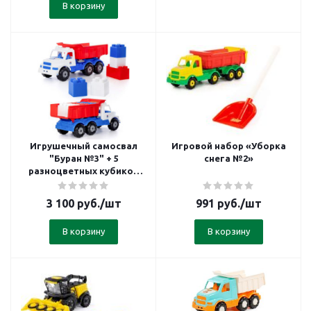
В корзину
Игрушечный самосвал
Игровой набор «Уборка
"Буран №3" + 5
снега №2»
разноцветных кубиков
XXL
3 100
руб.
/шт
991
руб.
/шт
В корзину
В корзину