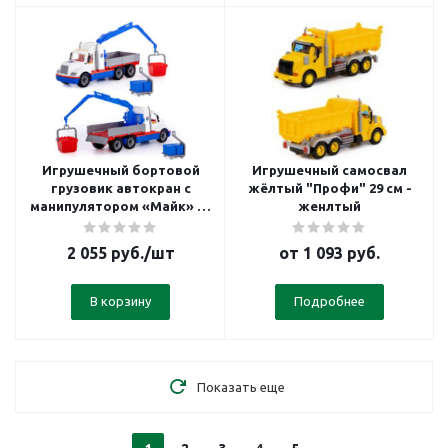
Игрушечный бортовой
Игрушечный самосвал
грузовик автокран с
жёлтый "Профи" 29 см -
манипулятором «Майк» 53
женлтый
см
2 055
руб.
/шт
от
1 093 руб.
В корзину
Подробнее
Показать еще