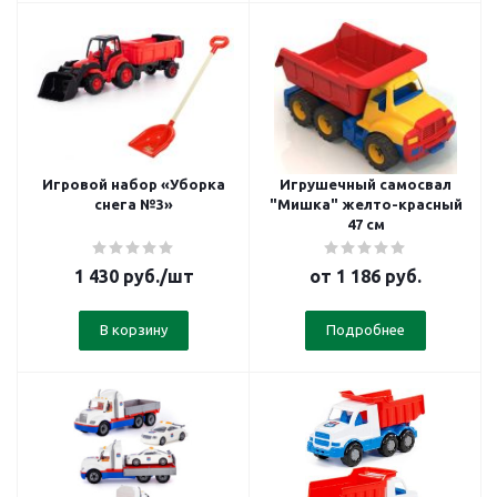
Игровой набор «Уборка
Игрушечный самосвал
снега №3»
"Мишка" желто-красный
47 см
1 430
руб.
/шт
от
1 186 руб.
В корзину
Подробнее