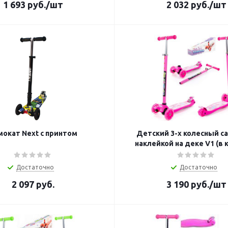
1 693
руб.
/шт
2 032
руб.
/шт
Самокат Next с принтом
Детский 3-х колесный с
наклейкой на деке V1 (в 
Достаточно
Достаточно
2 097
руб.
3 190
руб.
/шт