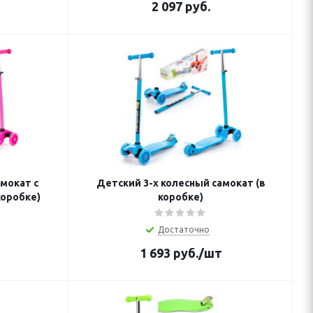
2 097
руб.
амокат c
Детский 3-х колесный самокат (в
коробке)
коробке)
Достаточно
1 693
руб.
/шт