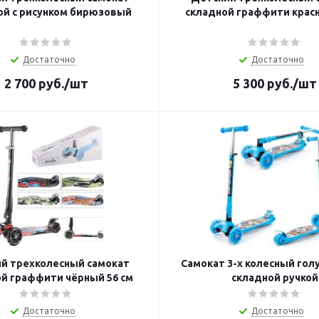
ой с рисунком бирюзовый
складной граффити красн
Достаточно
Достаточно
2 700
руб.
/шт
5 300
руб.
/шт
й трехколесный самокат
Самокат 3-х колесный голу
й граффити чёрный 56 см
складной ручкой
Достаточно
Достаточно