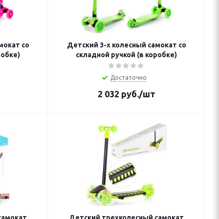
мокат со
Детский 3-х колесный самокат со
робке)
складной ручкой (в коробке)
Достаточно
2 032
руб.
/шт
самокат
Детский трехколесный самокат