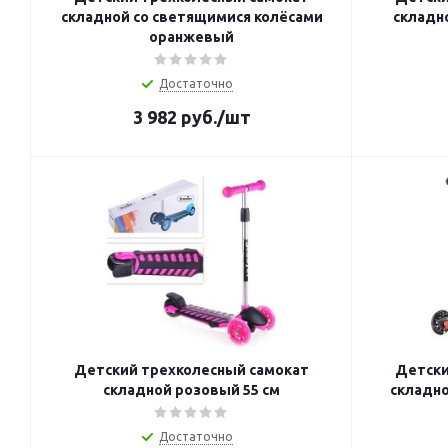
складной со светящимися колёсами
складн
оранжевый
Достаточно
3 982
руб.
/шт
Детский трехколесный самокат
Детски
складной розовый 55 см
складно
Достаточно