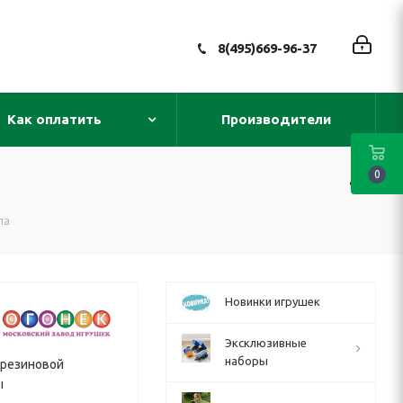
8(495)669-96-37
Как оплатить
Производители
0
па
Новинки игрушек
Эксклюзивные
наборы
с резиновой
ы