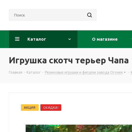
Каталог
О магазине
Игрушка скотч терьер Чапа
Главная
-
Каталог
-
Резиновые игрушки и фигурки завода Огонек
-
АКЦИЯ
СКИДКА!