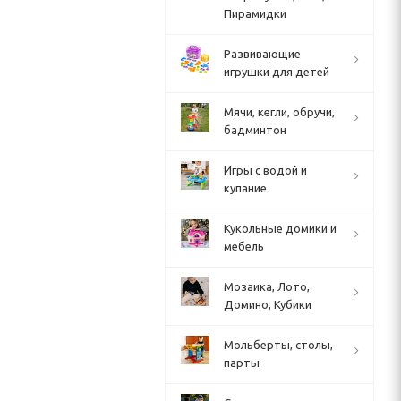
Пирамидки
Развивающие
игрушки для детей
Мячи, кегли, обручи,
бадминтон
Игры с водой и
купание
Кукольные домики и
мебель
Мозаика, Лото,
Домино, Кубики
Мольберты, столы,
парты