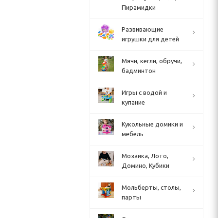
Пирамидки
Развивающие
игрушки для детей
Мячи, кегли, обручи,
бадминтон
Игры с водой и
купание
Кукольные домики и
мебель
Мозаика, Лото,
Домино, Кубики
Мольберты, столы,
парты