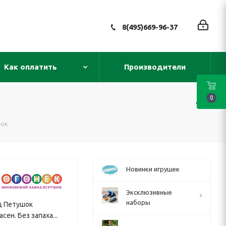
8(495)669-96-37
Как оплатить
Производители
0
шок
Новинки игрушек
Эксклюзивные
наборы
ц Петушок
ен. Без запаха...