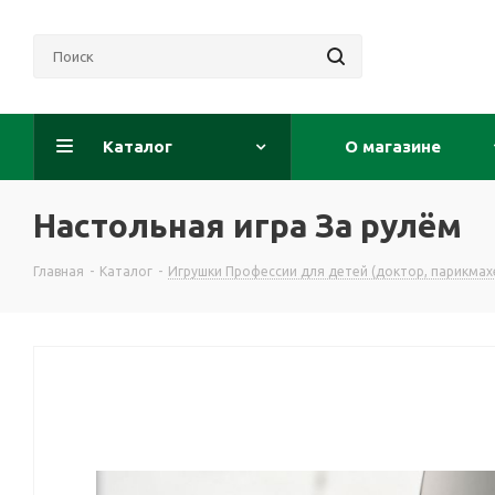
Каталог
О магазине
Настольная игра За рулём
Главная
-
Каталог
-
Игрушки Профессии для детей (доктор, парикмахе