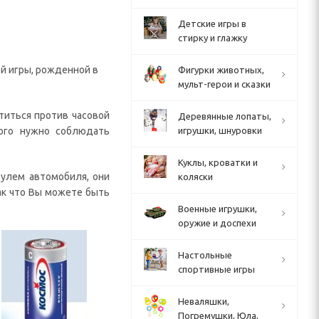
Детские игры в
стирку и глажку
й игры, рожденной в
Фигурки животных,
мульт-герои и сказки
титься против часовой
Деревянные лопаты,
того нужно соблюдать
игрушки, шнуровки
Куклы, кроватки и
рулем автомобиля, они
коляски
ак что Вы можете быть
Военные игрушки,
оружие и доспехи
Настольные
спортивные игры
Неваляшки,
Погремушки, Юла,