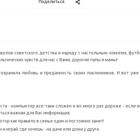
Поделиться
имволов советского детства и наряду с настольным хоккеем, фут
ьгических чувств для нас с Вами, дорогие папы и мамы!
 сохранила любовь и преданность своих поклонников. И вот уж
аста - компьютер все-таки сложен и во много раз дороже - если 
ниться важная для Вас информация;
ютор как правило в семье один и постоянно занят!
и играй, где хочешь - на даче или дома у друга.