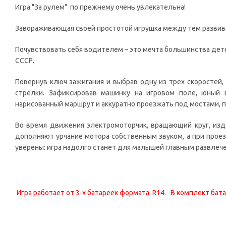
Игра "За рулем" по прежнему очень увлекательна!
Завораживающая своей простотой игрушка между тем развив
Почувствовать себя водителем – это мечта большинства дете
СССР.
Повернув ключ зажигания и выбрав одну из трех скоростей,
стрелки. Зафиксировав машинку на игровом поле, юный 
нарисованный маршрут и аккуратно проезжать под мостами, п
Во время движения электромоторчик, вращающий круг, изда
дополняют урчание мотора собственным звуком, а при прое
уверены: игра надолго станет для малышей главным развлеч
Игра работает от 3-х батареек формата R14. В комплект бат