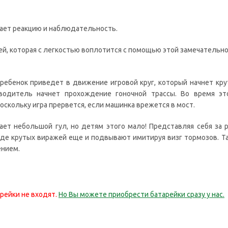
ает реакцию и наблюдательность.
й, которая с легкостью воплотится с помощью этой замечательно
 ребенок приведет в движение игровой круг, который начнет кру
водитель начнет прохождение гоночной трассы. Во время э
оскольку игра прервется, если машинка врежется в мост.
ет небольшой гул, но детям этого мало! Представляя себя за 
зде крутых виражей еще и подвывают имитируя визг тормозов. Т
ением.
арейки не входят.
Но Вы можете приобрести батарейки сразу у нас.