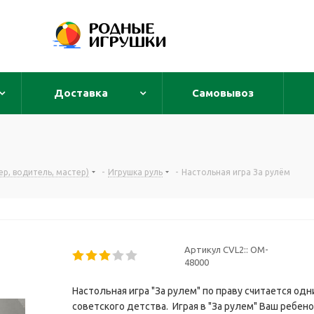
Доставка
Самовывоз
р, водитель, мастер)
-
Игрушка руль
-
Настольная игра За рулём
Артикул CVL2::
OM-
48000
Настольная игра "За рулем" по праву считается од
советского детства. Играя в "За рулем" Ваш ребенок