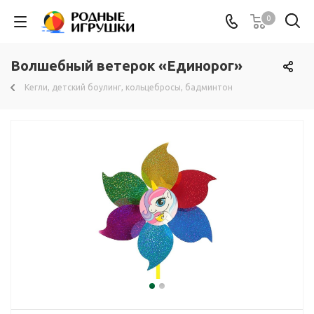
0
Волшебный ветерок «Единорог»
Кегли, детский боулинг, кольцебросы, бадминтон