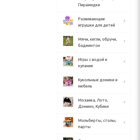
Пирамидки
Развивающие
игрушки для детей
Мячи, кегли, обручи,
бадминтон
Игры с водой и
купание
Кукольные домики и
мебель
Мозаика, Лото,
Домино, Кубики
Мольберты, столы,
парты