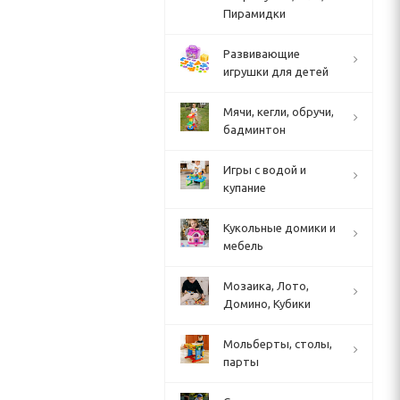
Пирамидки
Развивающие
игрушки для детей
Мячи, кегли, обручи,
бадминтон
Игры с водой и
купание
Кукольные домики и
мебель
Мозаика, Лото,
Домино, Кубики
Мольберты, столы,
парты