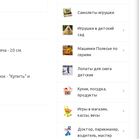
Самолеты игрушки
Игрушки в детский
сад
Машинки Полесье по
ча - 20 см.
сериям
Лопаты для снега
детские
к - "Купить" и
Кухни, посудка,
продукты
Игры в магазин,
кассы, весы
Доктор, парикмахер,
водитель, мастер