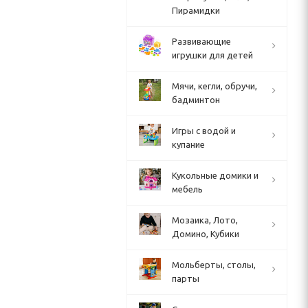
Пирамидки
Развивающие
игрушки для детей
Мячи, кегли, обручи,
бадминтон
Игры с водой и
купание
Кукольные домики и
мебель
Мозаика, Лото,
Домино, Кубики
Мольберты, столы,
парты